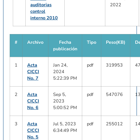
auditorias
2022
control
interno 2010
#
Archivo
Fecha
Tipo
Peso(KB)
De
publicación
1
Acta
Jan 24,
pdf
319953
4
CICCI
2024
No. 7
5:22:39 PM
2
Acta
Sep 5,
pdf
547076
1
CICCI
2023
No. 6
5:00:52 PM
3
Acta
Jul 5, 2023
pdf
255012
1
CICCI
6:34:49 PM
No. 5