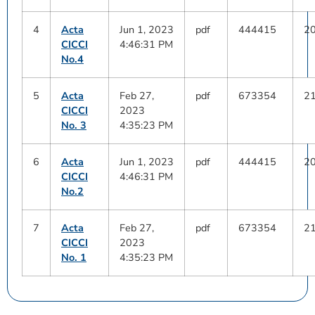
4
Acta
Jun 1, 2023
pdf
444415
2
CICCI
4:46:31 PM
No.4
5
Acta
Feb 27,
pdf
673354
2
CICCI
2023
No. 3
4:35:23 PM
6
Acta
Jun 1, 2023
pdf
444415
2
CICCI
4:46:31 PM
No.2
7
Acta
Feb 27,
pdf
673354
2
CICCI
2023
No. 1
4:35:23 PM