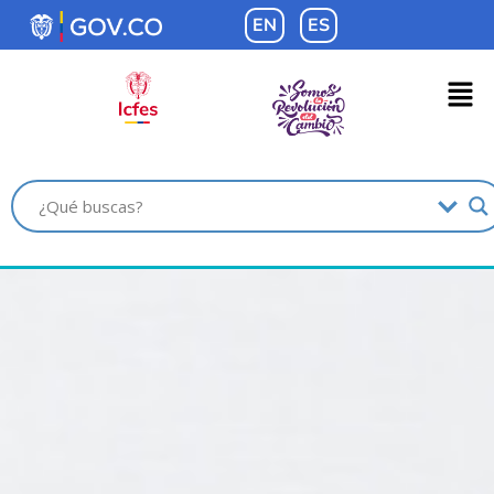
contenido
EN
ES