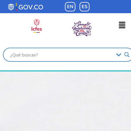
contenido
EN
ES