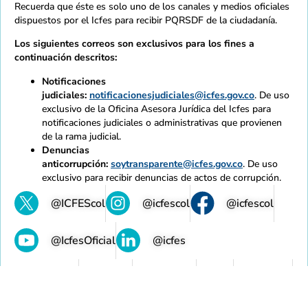
Recuerda que éste es solo uno de los canales y medios oficiales
dispuestos por el Icfes para recibir PQRSDF de la ciudadanía.
Los siguientes correos son exclusivos para los fines a
continuación descritos:
Notificaciones
judiciales:
notificacionesjudiciales@icfes.gov.co
. De uso
exclusivo de la Oficina Asesora Jurídica del Icfes para
notificaciones judiciales o administrativas que provienen
de la rama judicial.
Denuncias
anticorrupción:
soytransparente@icfes.gov.co
. De uso
exclusivo para recibir denuncias de actos de corrupción.
@ICFEScol
@icfescol
@icfescol
@IcfesOficial
@icfes
Mapa de sitio
Normativas
Accesibilidad
Calidad
Contratación
Intranet
Contacto