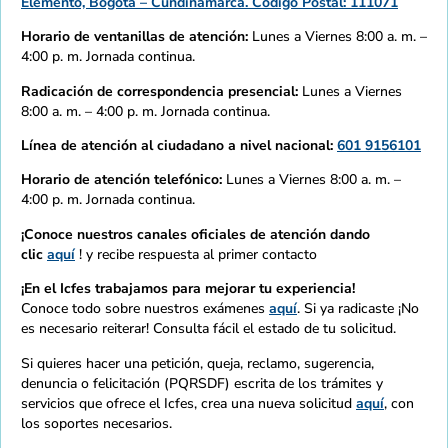
Elemento, Bogotá – Cundinamarca. Código Postal: 111071
Horario de ventanillas de atención:
Lunes a Viernes 8:00 a. m. –
4:00 p. m. Jornada continua.
Radicación de correspondencia presencial:
Lunes a Viernes
8:00 a. m. – 4:00 p. m. Jornada continua.
Línea de atención al ciudadano a nivel nacional:
601 9156101
Horario de atención telefónico:
Lunes a Viernes 8:00 a. m. –
4:00 p. m. Jornada continua.
¡Conoce nuestros canales oficiales de atención dando
clic
aquí
! y recibe respuesta al primer contacto
¡En el Icfes trabajamos para mejorar tu experiencia!
Conoce todo sobre nuestros exámenes
aquí
. Si ya radicaste ¡No
es necesario reiterar! Consulta fácil el estado de tu solicitud.
Si quieres hacer una petición, queja, reclamo, sugerencia,
denuncia o felicitación (PQRSDF) escrita de los trámites y
servicios que ofrece el Icfes, crea una nueva solicitud
aquí
, con
los soportes necesarios.