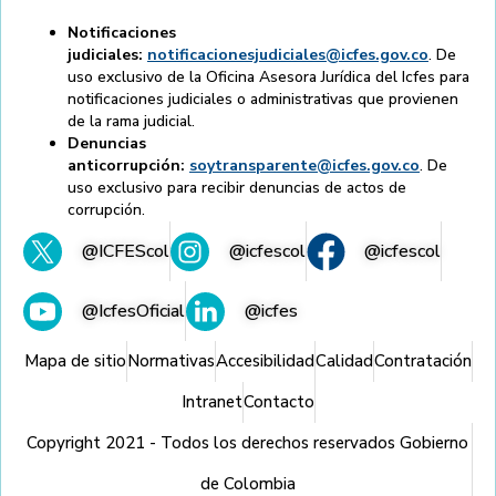
Notificaciones
judiciales:
notificacionesjudiciales@icfes.gov.co
. De
uso exclusivo de la Oficina Asesora Jurídica del Icfes para
notificaciones judiciales o administrativas que provienen
de la rama judicial.
Denuncias
anticorrupción:
soytransparente@icfes.gov.co
. De
uso exclusivo para recibir denuncias de actos de
corrupción.
@ICFEScol
@icfescol
@icfescol
@IcfesOficial
@icfes
Mapa de sitio
Normativas
Accesibilidad
Calidad
Contratación
Intranet
Contacto
Copyright 2021 - Todos los derechos reservados Gobierno
de Colombia