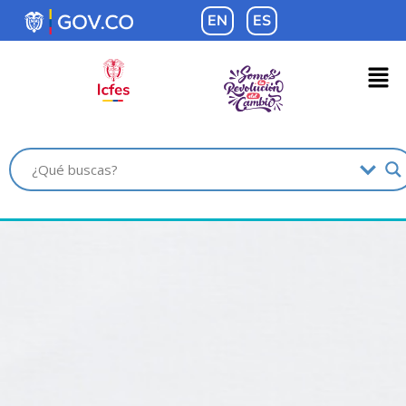
contenido
EN
ES