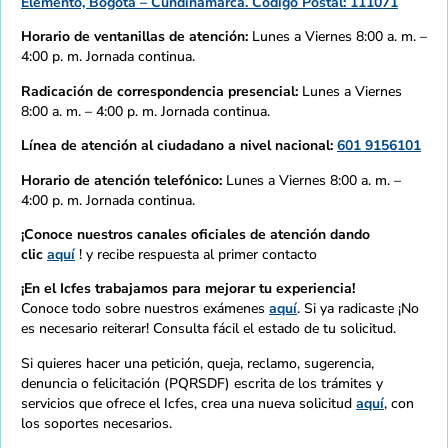
Elemento, Bogotá – Cundinamarca. Código Postal: 111071
Horario de ventanillas de atención:
Lunes a Viernes 8:00 a. m. –
4:00 p. m. Jornada continua.
Radicación de correspondencia presencial:
Lunes a Viernes
8:00 a. m. – 4:00 p. m. Jornada continua.
Línea de atención al ciudadano a nivel nacional:
601 9156101
Horario de atención telefónico:
Lunes a Viernes 8:00 a. m. –
4:00 p. m. Jornada continua.
¡Conoce nuestros canales oficiales de atención dando
clic
aquí
! y recibe respuesta al primer contacto
¡En el Icfes trabajamos para mejorar tu experiencia!
Conoce todo sobre nuestros exámenes
aquí
. Si ya radicaste ¡No
es necesario reiterar! Consulta fácil el estado de tu solicitud.
Si quieres hacer una petición, queja, reclamo, sugerencia,
denuncia o felicitación (PQRSDF) escrita de los trámites y
servicios que ofrece el Icfes, crea una nueva solicitud
aquí
, con
los soportes necesarios.