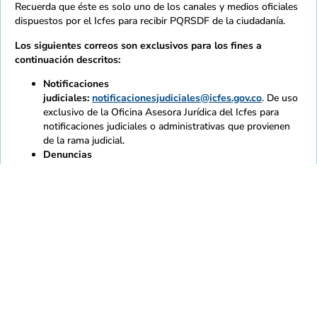
Recuerda que éste es solo uno de los canales y medios oficiales
dispuestos por el Icfes para recibir PQRSDF de la ciudadanía.
Los siguientes correos son exclusivos para los fines a
continuación descritos:
Notificaciones
judiciales:
notificacionesjudiciales@icfes.gov.co
. De uso
exclusivo de la Oficina Asesora Jurídica del Icfes para
notificaciones judiciales o administrativas que provienen
de la rama judicial.
Denuncias
anticorrupción:
soytransparente@icfes.gov.co
. De uso
exclusivo para recibir denuncias de actos de corrupción.
@ICFEScol
@icfescol
@icfescol
@IcfesOficial
@icfes
Mapa de sitio
Normativas
Accesibilidad
Calidad
Contratación
Intranet
Contacto