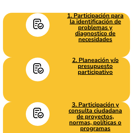
1. Participación para
la identificación de
problemas y
diagnostico de
necesidades
2. Planeación y/o
presupuesto
participativo
3. Participación y
consulta ciudadana
de proyectos,
normas, políticas o
programas