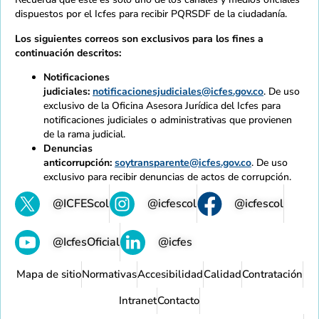
dispuestos por el Icfes para recibir PQRSDF de la ciudadanía.
Los siguientes correos son exclusivos para los fines a
continuación descritos:
Notificaciones
judiciales:
notificacionesjudiciales@icfes.gov.co
. De uso
exclusivo de la Oficina Asesora Jurídica del Icfes para
notificaciones judiciales o administrativas que provienen
de la rama judicial.
Denuncias
anticorrupción:
soytransparente@icfes.gov.co
. De uso
exclusivo para recibir denuncias de actos de corrupción.
@ICFEScol
@icfescol
@icfescol
@IcfesOficial
@icfes
Mapa de sitio
Normativas
Accesibilidad
Calidad
Contratación
Intranet
Contacto