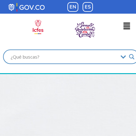
contenido
EN
ES