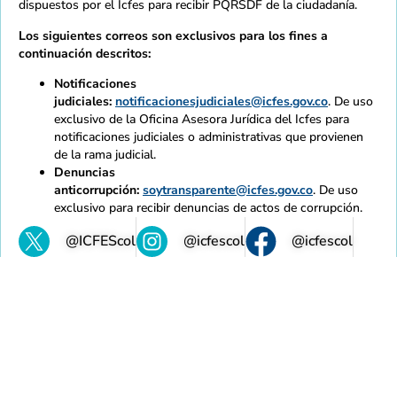
dispuestos por el Icfes para recibir PQRSDF de la ciudadanía.
Los siguientes correos son exclusivos para los fines a
continuación descritos:
Notificaciones
judiciales:
notificacionesjudiciales@icfes.gov.co
. De uso
exclusivo de la Oficina Asesora Jurídica del Icfes para
notificaciones judiciales o administrativas que provienen
de la rama judicial.
Denuncias
anticorrupción:
soytransparente@icfes.gov.co
. De uso
exclusivo para recibir denuncias de actos de corrupción.
@ICFEScol
@icfescol
@icfescol
@IcfesOficial
@icfes
Mapa de sitio
Normativas
Accesibilidad
Calidad
Contratación
Intranet
Contacto
Copyright 2021 - Todos los derechos reservados Gobierno