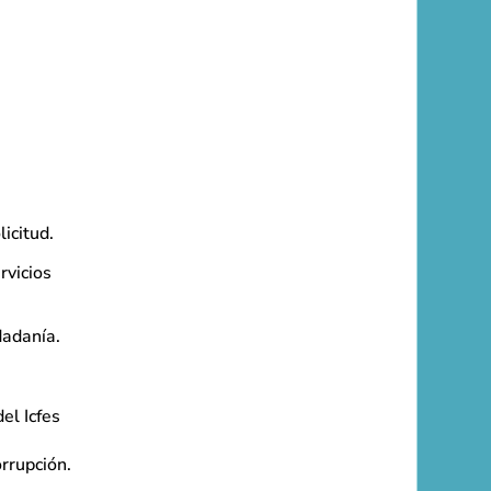
licitud.
rvicios
dadanía.
el Icfes
orrupción.