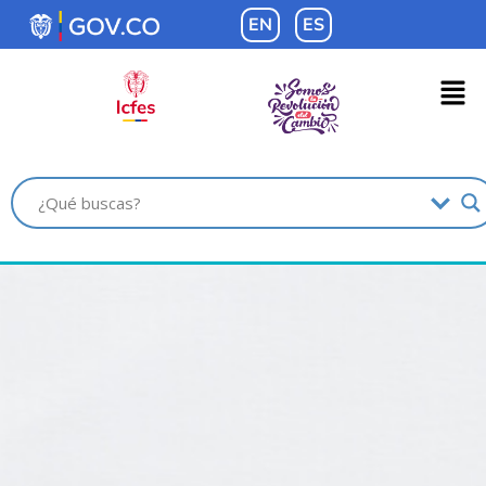
contenido
EN
ES