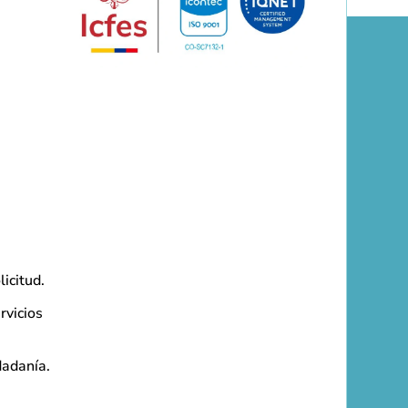
licitud.
rvicios
dadanía.