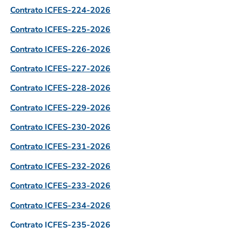
Contrato ICFES-224-2026
Contrato ICFES-225-2026
Contrato ICFES-226-2026
Contrato ICFES-227-2026
Contrato ICFES-228-2026
Contrato ICFES-229-2026
Contrato ICFES-230-2026
Contrato ICFES-231-2026
Contrato ICFES-232-2026
Contrato ICFES-233-2026
Contrato ICFES-234-2026
Contrato ICFES-235-2026