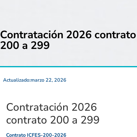
Contratación 2026 contrato
200 a 299
Actualizado:
marzo 22, 2026
Contratación 2026
contrato 200 a 299
Contrato ICFES-200-2026