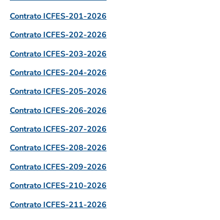
Contrato ICFES-201-2026
Contrato ICFES-202-2026
Contrato ICFES-203-2026
Contrato ICFES-204-2026
Contrato ICFES-205-2026
Contrato ICFES-206-2026
Contrato ICFES-207-2026
Contrato ICFES-208-2026
Contrato ICFES-209-2026
Contrato ICFES-210-2026
Contrato ICFES-211-2026