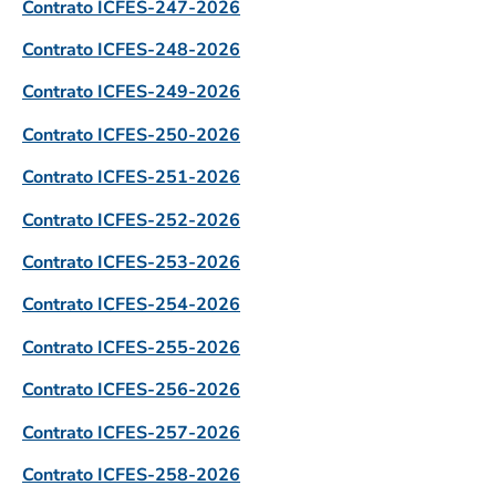
Contrato ICFES-247-2026
Contrato ICFES-248-2026
Contrato ICFES-249-2026
Contrato ICFES-250-2026
Contrato ICFES-251-2026
Contrato ICFES-252-2026
Contrato ICFES-253-2026
Contrato ICFES-254-2026
Contrato ICFES-255-2026
Contrato ICFES-256-2026
Contrato ICFES-257-2026
Contrato ICFES-258-2026