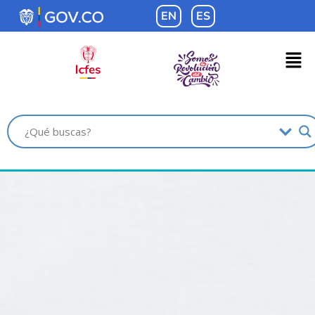
contenido
EN
ES