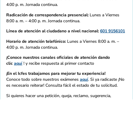
4:00 p. m. Jornada continua.
Radicación de correspondencia presencial:
Lunes a Viernes
8:00 a. m. – 4:00 p. m. Jornada continua.
Línea de atención al ciudadano a nivel nacional:
601 9156101
Horario de atención telefónico:
Lunes a Viernes 8:00 a. m. –
4:00 p. m. Jornada continua.
¡Conoce nuestros canales oficiales de atención dando
clic
aquí
! y recibe respuesta al primer contacto
¡En el Icfes trabajamos para mejorar tu experiencia!
Conoce todo sobre nuestros exámenes
aquí
. Si ya radicaste ¡No
es necesario reiterar! Consulta fácil el estado de tu solicitud.
Si quieres hacer una petición, queja, reclamo, sugerencia,
denuncia o felicitación (PQRSDF) escrita de los trámites y
servicios que ofrece el Icfes, crea una nueva solicitud
aquí
, con
los soportes necesarios.
Recuerda que éste es solo uno de los canales y medios oficiales
dispuestos por el Icfes para recibir PQRSDF de la ciudadanía.