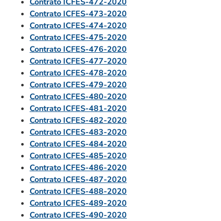
Contrato ICFES-472-2020
Contrato ICFES-473-2020
Contrato ICFES-474-2020
Contrato ICFES-475-2020
Contrato ICFES-476-2020
Contrato ICFES-477-2020
Contrato ICFES-478-2020
Contrato ICFES-479-2020
Contrato ICFES-480-2020
Contrato ICFES-481-2020
Contrato ICFES-482-2020
Contrato ICFES-483-2020
Contrato ICFES-484-2020
Contrato ICFES-485-2020
Contrato ICFES-486-2020
Contrato ICFES-487-2020
Contrato ICFES-488-2020
Contrato ICFES-489-2020
Contrato ICFES-490-2020