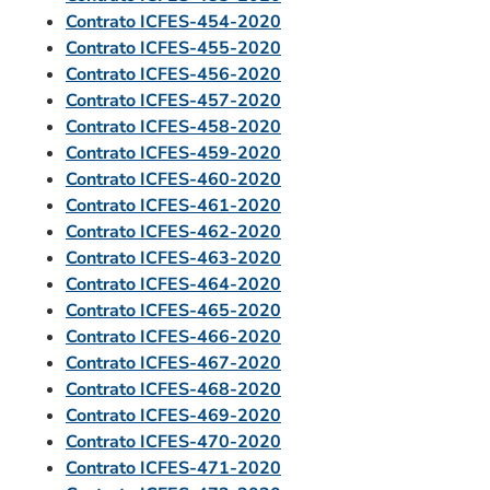
Contrato ICFES-454-2020
Contrato ICFES-455-2020
Contrato ICFES-456-2020
Contrato ICFES-457-2020
Contrato ICFES-458-2020
Contrato ICFES-459-2020
Contrato ICFES-460-2020
Contrato ICFES-461-2020
Contrato ICFES-462-2020
Contrato ICFES-463-2020
Contrato ICFES-464-2020
Contrato ICFES-465-2020
Contrato ICFES-466-2020
Contrato ICFES-467-2020
Contrato ICFES-468-2020
Contrato ICFES-469-2020
Contrato ICFES-470-2020
Contrato ICFES-471-2020