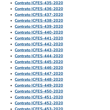
Contrato ICFES-435-2020
Contrato ICFES-436-2020
Contrato ICFES-437-2020
Contrato ICFES-438-2020
Contrato ICFES-439-2020
Contrato ICFES-440-2020
Contrato ICFES-441-2020
Contrato ICFES-442-2020
Contrato ICFES-443-2020
Contrato ICFES-444-2020
Contrato ICFES-445-2020
Contrato ICFES-446-2020
Contrato ICFES-447-2020
Contrato ICFES-448-2020
Contrato ICFES-449-2020
Contrato ICFES-450-2020
Contrato ICFES-451-2020
Contrato ICFES-452-2020
Contrato ICFES-453-2020