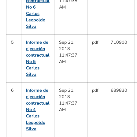
contractual
11:47:38
No 6
AM
Carlos
Leopoldo
Silva
5
Informe de
Sep 21,
pdf
710900
ejecución
2018
contractual
11:47:37
No 5
AM
Carlos
Silva
6
Informe de
Sep 21,
pdf
689830
ejecución
2018
contractual
11:47:37
No 4
AM
Carlos
Leopoldo
Silva