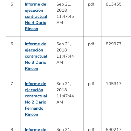
5
Informe de
Sep 21,
pdf
813455
ejecución
2018
contractual
11:47:45
No 4 Dario
AM
Rincon
6
Informe de
Sep 21,
pdf
829977
ejecución
2018
contractual
11:47:44
No 3 Dario
AM
Rincon
7
Informe de
Sep 21,
pdf
105317
ejecución
2018
contractual
11:47:44
No 2 Dario
AM
Fernando
Rincon
8
Informe de
Sep 21,
pdf
590217