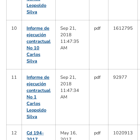
Leopoldo
Silva
10
Informe de
Sep 21,
pdf
1612795
ejecución
2018
contractual
11:47:35
No 10
AM
Carlos
Silva
11
Informe de
Sep 21,
pdf
92977
ejecución
2018
contractual
11:47:34
No 1
AM
Carlos
Leopoldo
Silva
12
Cd 194-
May 16,
pdf
1020913
2017
2017