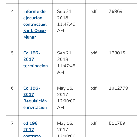
4
Informe de
Sep 21,
pdf
76969
ejecución
2018
contractual
11:47:49
No 1 Oscar
AM
Munar
5
Cd 196-
Sep 21,
pdf
173015
2017
2018
terminacion
11:47:49
AM
6
Cd 196-
May 16,
pdf
1012779
2017
2017
Requisición
12:00:00
e invitación
AM
7
cd 196
May 16,
pdf
511759
2017
2017
contrato
12:00:00