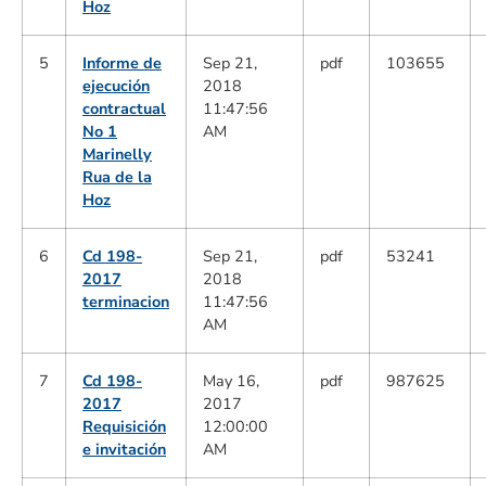
Hoz
5
Informe de
Sep 21,
pdf
103655
ejecución
2018
contractual
11:47:56
No 1
AM
Marinelly
Rua de la
Hoz
6
Cd 198-
Sep 21,
pdf
53241
2017
2018
terminacion
11:47:56
AM
7
Cd 198-
May 16,
pdf
987625
2017
2017
Requisición
12:00:00
e invitación
AM