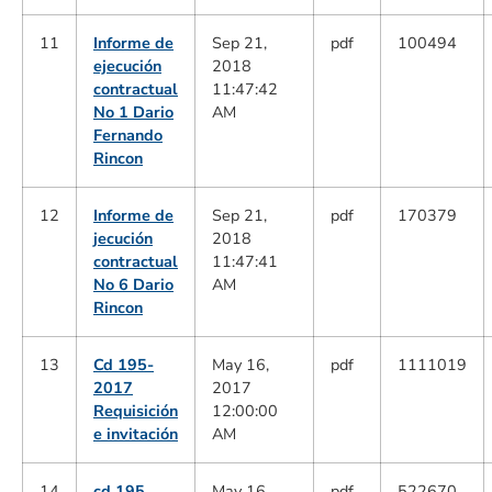
11
Informe de
Sep 21,
pdf
100494
ejecución
2018
contractual
11:47:42
No 1 Dario
AM
Fernando
Rincon
12
Informe de
Sep 21,
pdf
170379
jecución
2018
contractual
11:47:41
No 6 Dario
AM
Rincon
13
Cd 195-
May 16,
pdf
1111019
2017
2017
Requisición
12:00:00
e invitación
AM
14
cd 195
May 16,
pdf
522670