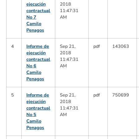
ejecución
2018
contractual
11:47:31
No 7
AM
Camilo
Penagos
4
Informe de
Sep 21,
pdf
143063
ejecución
2018
contractual
11:47:31
No 6
AM
Camilo
Penagos
5
Informe de
Sep 21,
pdf
750699
ejecución
2018
contractual
11:47:31
No 5
AM
Camilo
Penagos