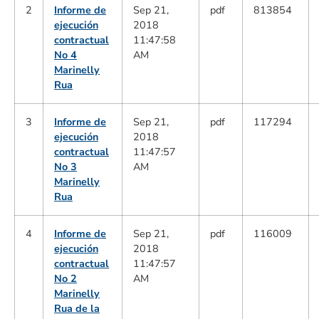
2
Informe de
Sep 21,
pdf
813854
ejecución
2018
contractual
11:47:58
No 4
AM
Marinelly
Rua
3
Informe de
Sep 21,
pdf
117294
ejecución
2018
contractual
11:47:57
No 3
AM
Marinelly
Rua
4
Informe de
Sep 21,
pdf
116009
ejecución
2018
contractual
11:47:57
No 2
AM
Marinelly
Rua de la