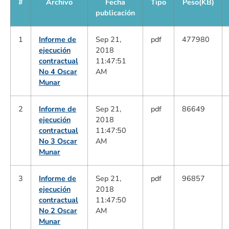
#
Archivo
Fecha
Tipo
Peso(KB)
publicación
1
Informe de
Sep 21,
pdf
477980
ejecución
2018
contractual
11:47:51
No 4 Oscar
AM
Munar
2
Informe de
Sep 21,
pdf
86649
ejecución
2018
contractual
11:47:50
No 3 Oscar
AM
Munar
3
Informe de
Sep 21,
pdf
96857
ejecución
2018
contractual
11:47:50
No 2 Oscar
AM
Munar