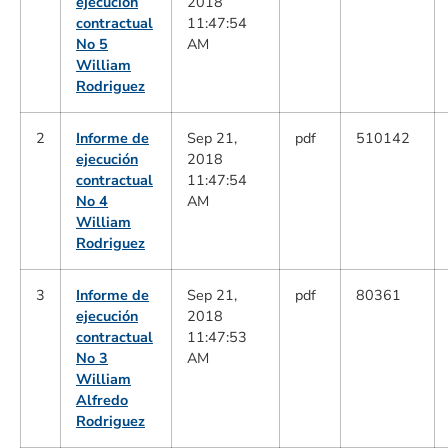
ejecución
2018
contractual
11:47:54
No 5
AM
William
Rodriguez
2
Informe de
Sep 21,
pdf
510142
ejecución
2018
contractual
11:47:54
No 4
AM
William
Rodriguez
3
Informe de
Sep 21,
pdf
80361
ejecución
2018
contractual
11:47:53
No 3
AM
William
Alfredo
Rodriguez