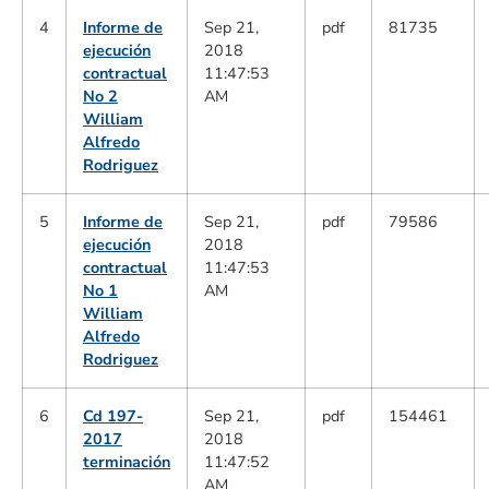
4
Informe de
Sep 21,
pdf
81735
ejecución
2018
contractual
11:47:53
No 2
AM
William
Alfredo
Rodriguez
5
Informe de
Sep 21,
pdf
79586
ejecución
2018
contractual
11:47:53
No 1
AM
William
Alfredo
Rodriguez
6
Cd 197-
Sep 21,
pdf
154461
2017
2018
terminación
11:47:52
AM