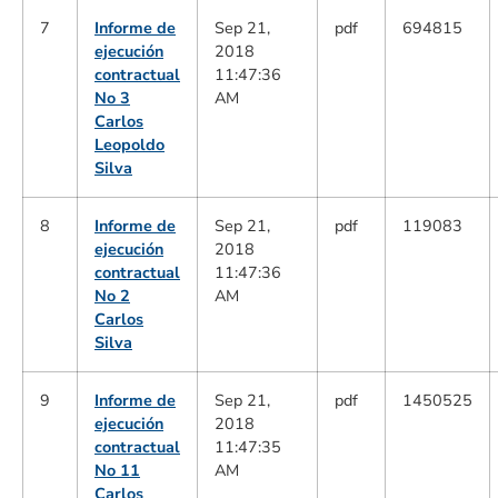
7
Informe de
Sep 21,
pdf
694815
ejecución
2018
contractual
11:47:36
No 3
AM
Carlos
Leopoldo
Silva
8
Informe de
Sep 21,
pdf
119083
ejecución
2018
contractual
11:47:36
No 2
AM
Carlos
Silva
9
Informe de
Sep 21,
pdf
1450525
ejecución
2018
contractual
11:47:35
No 11
AM
Carlos