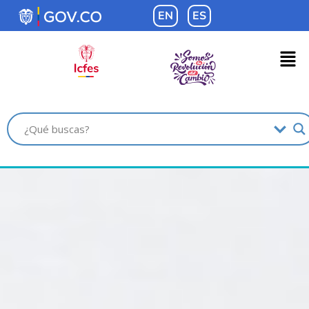
contenido
EN
ES