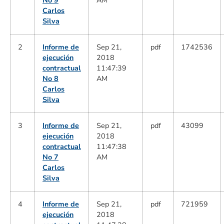
No 9
AM
Carlos
Silva
2
Informe de
Sep 21,
pdf
1742536
ejecución
2018
contractual
11:47:39
No 8
AM
Carlos
Silva
3
Informe de
Sep 21,
pdf
43099
ejecución
2018
contractual
11:47:38
No 7
AM
Carlos
Silva
4
Informe de
Sep 21,
pdf
721959
ejecución
2018