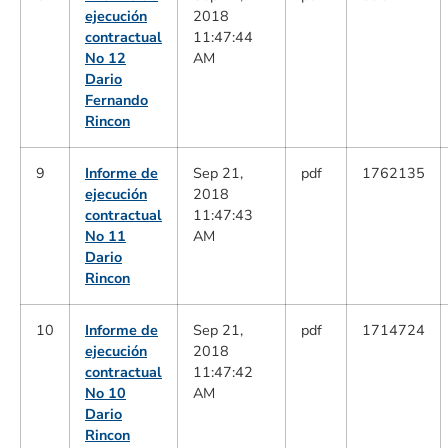
ejecución
2018
contractual
11:47:44
No 12
AM
Dario
Fernando
Rincon
9
Informe de
Sep 21,
pdf
1762135
ejecución
2018
contractual
11:47:43
No 11
AM
Dario
Rincon
10
Informe de
Sep 21,
pdf
1714724
ejecución
2018
contractual
11:47:42
No 10
AM
Dario
Rincon