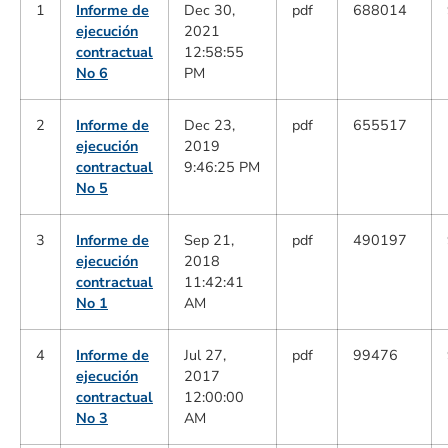
1
Informe de
Dec 30,
pdf
688014
ejecución
2021
contractual
12:58:55
No 6
PM
2
Informe de
Dec 23,
pdf
655517
ejecución
2019
contractual
9:46:25 PM
No 5
3
Informe de
Sep 21,
pdf
490197
ejecución
2018
contractual
11:42:41
No 1
AM
4
Informe de
Jul 27,
pdf
99476
ejecución
2017
contractual
12:00:00
No 3
AM