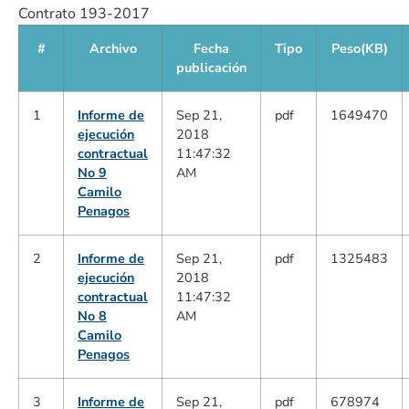
Contrato 193-2017
#
Archivo
Fecha
Tipo
Peso(KB)
publicación
1
Informe de
Sep 21,
pdf
1649470
ejecución
2018
contractual
11:47:32
No 9
AM
Camilo
Penagos
2
Informe de
Sep 21,
pdf
1325483
ejecución
2018
contractual
11:47:32
No 8
AM
Camilo
Penagos
3
Informe de
Sep 21,
pdf
678974