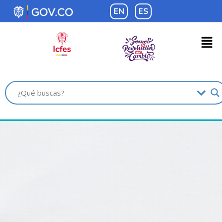
contenido
EN
ES