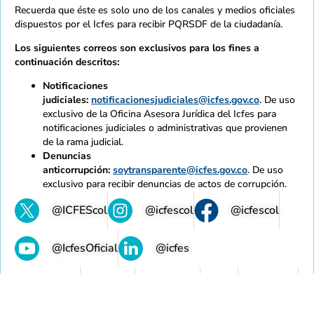
Recuerda que éste es solo uno de los canales y medios oficiales
dispuestos por el Icfes para recibir PQRSDF de la ciudadanía.
Los siguientes correos son exclusivos para los fines a
continuación descritos:
Notificaciones
judiciales:
notificacionesjudiciales@icfes.gov.co
. De uso
exclusivo de la Oficina Asesora Jurídica del Icfes para
notificaciones judiciales o administrativas que provienen
de la rama judicial.
Denuncias
anticorrupción:
soytransparente@icfes.gov.co
. De uso
exclusivo para recibir denuncias de actos de corrupción.
@ICFEScol
@icfescol
@icfescol
@IcfesOficial
@icfes
Mapa de sitio
Normativas
Accesibilidad
Calidad
Contratación
Intranet
Contacto