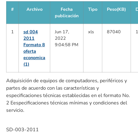
#
Archivo
Fecha
Tipo
Peso(KB)
D
publicación
1
sd 004
Jun 17,
xls
87040
2011
2022
Formato 8
9:04:58 PM
oferta
economica
(1)
Adquisición de equipos de computadores, periféricos y
partes de acuerdo con las características y
especificaciones técnicas establecidas en el formato No.
2 Eespecificaciones técnicas mínimas y condiciones del
servicio.
SD-003-2011