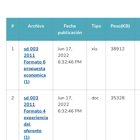
#
Archivo
Fecha
Tipo
Peso(KB)
publicación
1
sd 003
Jun 17,
xls
38912
2011
2022
Formato 6
6:32:46 PM
propuesta
economica
(1)
2
sd 003
Jun 17,
doc
35328
2011
2022
Formato 4
6:32:46 PM
experiencia
del
oferente
(1)