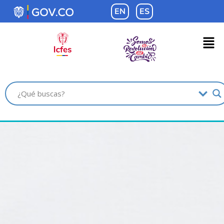
contenido
EN
ES