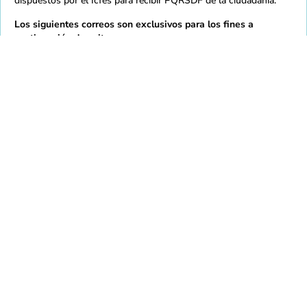
dispuestos por el Icfes para recibir PQRSDF de la ciudadanía.
Los siguientes correos son exclusivos para los fines a
continuación descritos:
Notificaciones
judiciales:
notificacionesjudiciales@icfes.gov.co
. De uso
exclusivo de la Oficina Asesora Jurídica del Icfes para
notificaciones judiciales o administrativas que provienen
de la rama judicial.
Denuncias
anticorrupción:
soytransparente@icfes.gov.co
. De uso
exclusivo para recibir denuncias de actos de corrupción.
@ICFEScol
@icfescol
@icfescol
@IcfesOficial
@icfes
Mapa de sitio
Normativas
Accesibilidad
Calidad
Contratación
Intranet
Contacto
Copyright 2021 - Todos los derechos reservados Gobierno