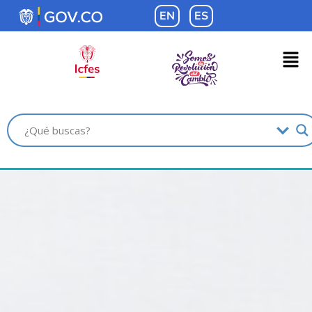
contenido
EN
ES