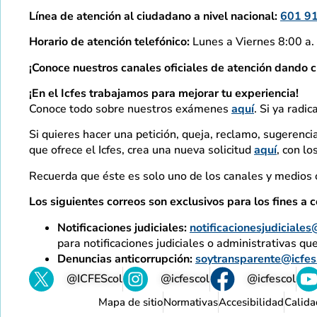
Línea de atención al ciudadano a nivel nacional:
601 9
Horario de atención telefónico:
Lunes a Viernes 8:00 a. 
¡Conoce nuestros canales oficiales de atención dando c
¡En el Icfes trabajamos para mejorar tu experiencia!
Conoce todo sobre nuestros exámenes
aquí
. Si ya radic
Si quieres hacer una petición, queja, reclamo, sugerencia
que ofrece el Icfes, crea una nueva solicitud
aquí
, con l
Recuerda que éste es solo uno de los canales y medios o
Los siguientes correos son exclusivos para los fines a c
Notificaciones judiciales:
notificacionesjudiciales
para notificaciones judiciales o administrativas qu
Denuncias anticorrupción:
soytransparente@icfes
@ICFEScol
@icfescol
@icfescol
Mapa de sitio
Normativas
Accesibilidad
Calida