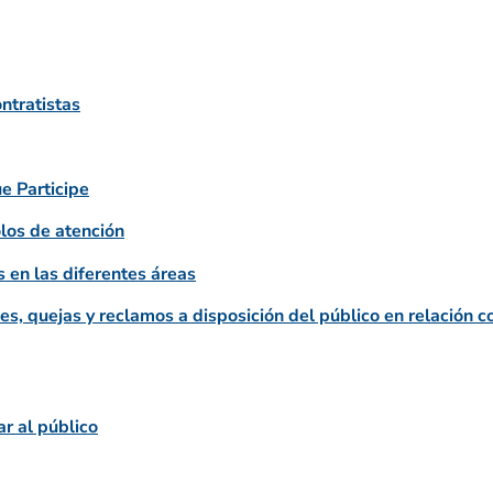
ntratistas
ue Participe
olos de atención
 en las diferentes áreas
s, quejas y reclamos a disposición del público en relación c
r al público