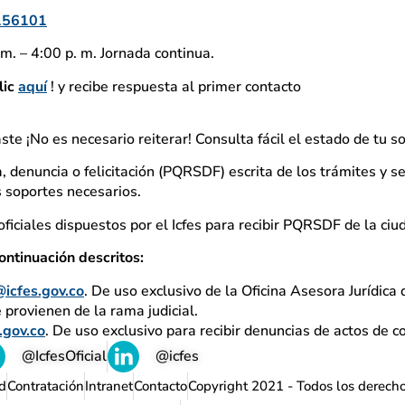
156101
m. – 4:00 p. m. Jornada continua.
lic
aquí
! y recibe respuesta al primer contacto
aste ¡No es necesario reiterar! Consulta fácil el estado de tu so
, denuncia o felicitación (PQRSDF) escrita de los trámites y se
os soportes necesarios.
ficiales dispuestos por el Icfes para recibir PQRSDF de la ciu
ontinuación descritos:
@icfes.gov.co
. De uso exclusivo de la Oficina Asesora Jurídica d
e provienen de la rama judicial.
.gov.co
. De uso exclusivo para recibir denuncias de actos de c
@IcfesOficial
@icfes
d
Contratación
Intranet
Contacto
Copyright 2021 - Todos los derech