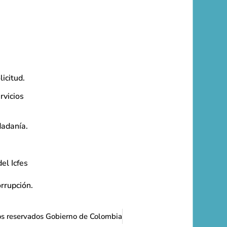
licitud.
rvicios
dadanía.
el Icfes
orrupción.
os reservados Gobierno de Colombia