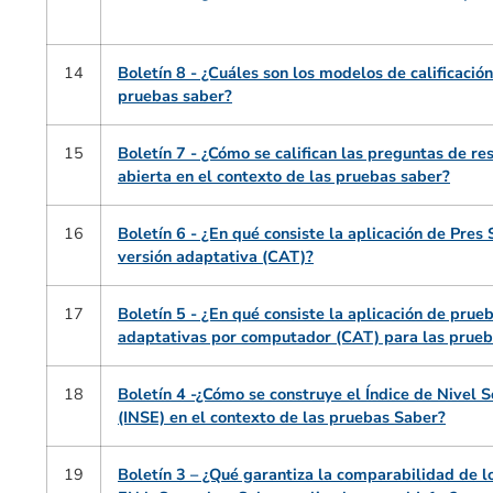
14
Boletín 8 - ¿Cuáles son los modelos de calificación
pruebas saber?
15
Boletín 7 - ¿Cómo se califican las preguntas de re
abierta en el contexto de las pruebas saber?
16
Boletín 6 - ¿En qué consiste la aplicación de Pres
versión adaptativa (CAT)?
17
Boletín 5 - ¿En qué consiste la aplicación de prue
adaptativas por computador (CAT) para las prueb
18
Boletín 4 -¿Cómo se construye el Índice de Nivel 
(INSE) en el contexto de las pruebas Saber?
19
Boletín 3 – ¿Qué garantiza la comparabilidad de l