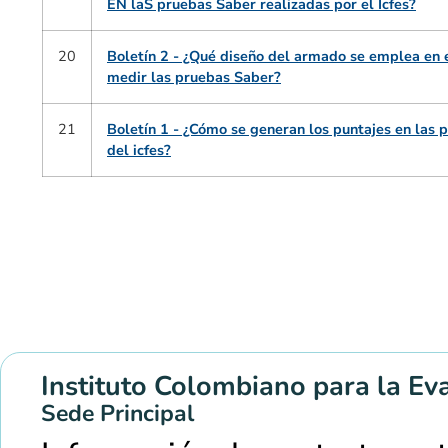
EN laS pruebas Saber realizadas por el Icfes?
20
Boletín 2 - ¿Qué diseño del armado se emplea en e
medir las pruebas Saber?
21
Boletín 1 - ¿Cómo se generan los puntajes en las 
del icfes?
Instituto Colombiano para la Ev
Sede Principal