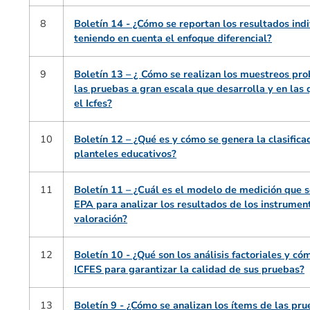
8
Boletín 14 - ¿Cómo se reportan los resultados ind
teniendo en cuenta el enfoque diferencial?
9
Boletín 13 – ¿ Cómo se realizan los muestreos pro
las pruebas a gran escala que desarrolla y en las 
el Icfes?
10
Boletín 12 – ¿Qué es y cómo se genera la clasifica
planteles educativos?
11
Boletín 11 – ¿Cuál es el modelo de medición que se
EPA para analizar los resultados de los instrumen
valoración?
12
Boletín 10 - ¿Qué son los análisis factoriales y cóm
ICFES para garantizar la calidad de sus pruebas?
13
Boletín 9 - ¿Cómo se analizan los ítems de las p