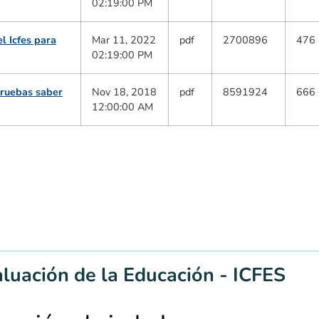
02:19:00 PM
l Icfes para
Mar 11, 2022
pdf
2700896
476
02:19:00 PM
pruebas saber
Nov 18, 2018
pdf
8591924
666
12:00:00 AM
aluación de la Educación - ICFES