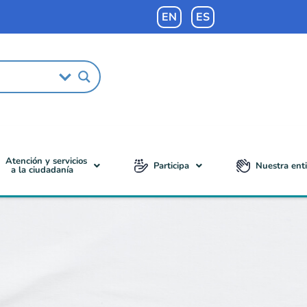
EN
ES
Atención y servicios
Participa
Nuestra ent
a la ciudadanía