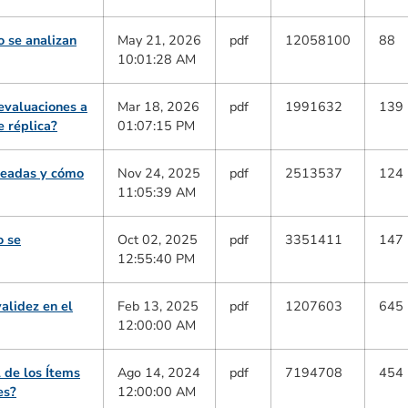
o se analizan
May 21, 2026
pdf
12058100
88
10:01:28 AM
evaluaciones a
Mar 18, 2026
pdf
1991632
139
e réplica?
01:07:15 PM
nceadas y cómo
Nov 24, 2025
pdf
2513537
124
11:05:39 AM
o se
Oct 02, 2025
pdf
3351411
147
12:55:40 PM
alidez en el
Feb 13, 2025
pdf
1207603
645
12:00:00 AM
 de los Ítems
Ago 14, 2024
pdf
7194708
454
es?
12:00:00 AM