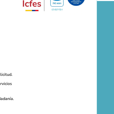
licitud.
rvicios
dadanía.