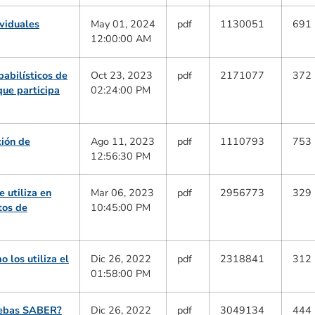
ividuales
May 01, 2024
pdf
1130051
691
12:00:00 AM
babilísticos de
Oct 23, 2023
pdf
2171077
372
que participa
02:24:00 PM
ción de
Ago 11, 2023
pdf
1110793
753
12:56:30 PM
 utiliza en
Mar 06, 2023
pdf
2956773
329
tos de
10:45:00 PM
o los utiliza el
Dic 26, 2022
pdf
2318841
312
01:58:00 PM
ruebas SABER?
Dic 26, 2022
pdf
3049134
444