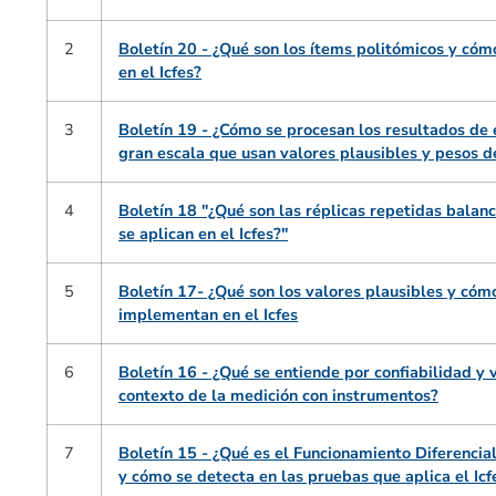
2
Boletín 20 - ¿Qué son los ítems politómicos y cóm
en el Icfes?
3
Boletín 19 - ¿Cómo se procesan los resultados de 
gran escala que usan valores plausibles y pesos d
4
Boletín 18 "¿Qué son las réplicas repetidas bala
se aplican en el Icfes?"
5
Boletín 17- ¿Qué son los valores plausibles y cóm
implementan en el Icfes
6
Boletín 16 - ¿Qué se entiende por confiabilidad y v
contexto de la medición con instrumentos?
7
Boletín 15 - ¿Qué es el Funcionamiento Diferencial
y cómo se detecta en las pruebas que aplica el Icf