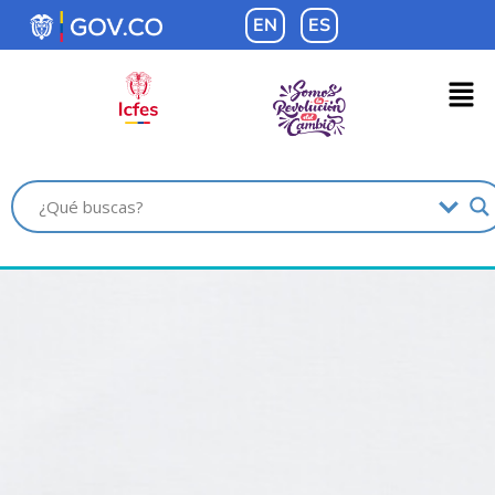
contenido
EN
ES