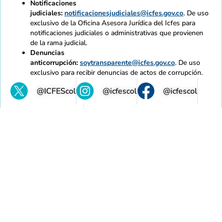
Notificaciones
judiciales:
notificacionesjudiciales@icfes.gov.co
. De uso
exclusivo de la Oficina Asesora Jurídica del Icfes para
notificaciones judiciales o administrativas que provienen
de la rama judicial.
Denuncias
anticorrupción:
soytransparente@icfes.gov.co
. De uso
exclusivo para recibir denuncias de actos de corrupción.
@ICFEScol
@icfescol
@icfescol
@IcfesOficial
@icfes
Mapa de sitio
Normativas
Accesibilidad
Calidad
Contratación
Intranet
Contacto
Copyright 2021 - Todos los derechos reservados Gobierno
de Colombia
Política de privacidad y tratamiento de datos personales