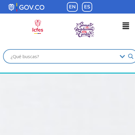
contenido
EN
ES