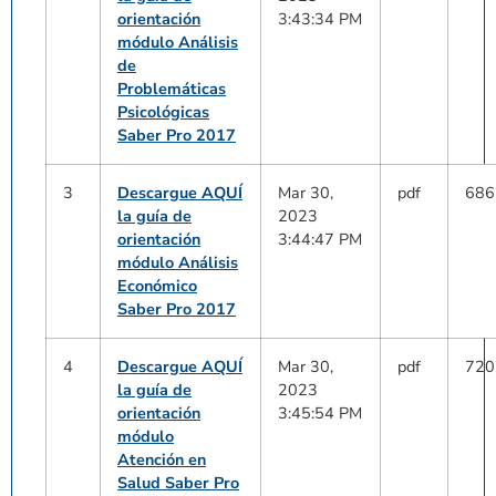
orientación
3:43:34 PM
módulo Análisis
de
Problemáticas
Psicológicas
Saber Pro 2017
3
Descargue AQUÍ
Mar 30,
pdf
686
la guía de
2023
orientación
3:44:47 PM
módulo Análisis
Económico
Saber Pro 2017
4
Descargue AQUÍ
Mar 30,
pdf
720
la guía de
2023
orientación
3:45:54 PM
módulo
Atención en
Salud Saber Pro