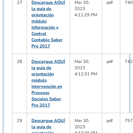
27
Descargue AQUÍ
Mar 30,
pdf
740
la guía de
2023
orientación
4:11:29 PM
módulo
Información y
Control
Contable Saber
Pro 2017
28
Descargue AQUÍ
Mar 30,
pdf
742
la guía de
2023
orientación
4:12:31 PM
módulo
Intervención en
Procesos
Sociales Saber
Pro 2017
29
Descargue AQUÍ
Mar 30,
pdf
757
la guía de
2023
orientación
4:13:39 PM