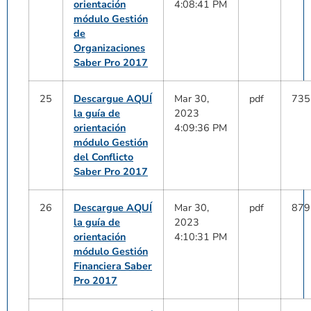
orientación
4:08:41 PM
módulo Gestión
de
Organizaciones
Saber Pro 2017
25
Descargue AQUÍ
Mar 30,
pdf
735
la guía de
2023
orientación
4:09:36 PM
módulo Gestión
del Conflicto
Saber Pro 2017
26
Descargue AQUÍ
Mar 30,
pdf
879
la guía de
2023
orientación
4:10:31 PM
módulo Gestión
Financiera Saber
Pro 2017