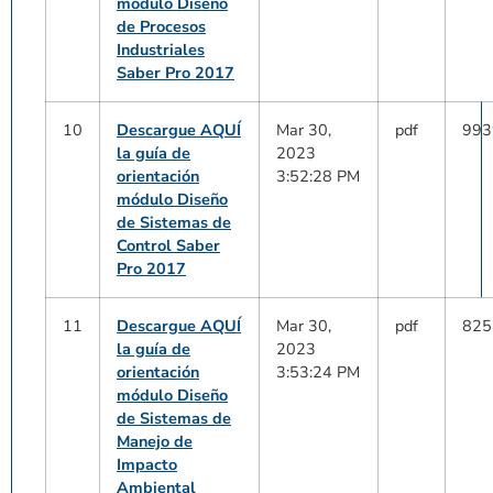
módulo Diseño
de Procesos
Industriales
Saber Pro 2017
10
Descargue AQUÍ
Mar 30,
pdf
993
la guía de
2023
orientación
3:52:28 PM
módulo Diseño
de Sistemas de
Control Saber
Pro 2017
11
Descargue AQUÍ
Mar 30,
pdf
825
la guía de
2023
orientación
3:53:24 PM
módulo Diseño
de Sistemas de
Manejo de
Impacto
Ambiental