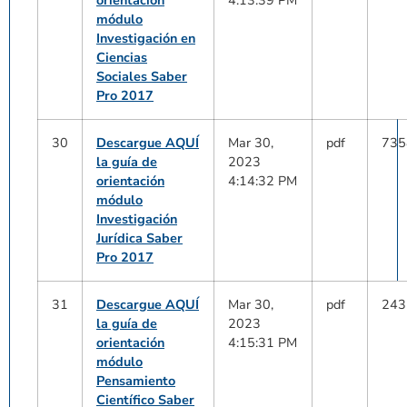
módulo
Investigación en
Ciencias
Sociales Saber
Pro 2017
30
Descargue AQUÍ
Mar 30,
pdf
735
la guía de
2023
orientación
4:14:32 PM
módulo
Investigación
Jurídica Saber
Pro 2017
31
Descargue AQUÍ
Mar 30,
pdf
243
la guía de
2023
orientación
4:15:31 PM
módulo
Pensamiento
Científico Saber