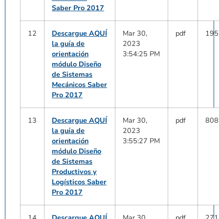
Saber Pro 2017
12
Descargue AQUÍ
Mar 30,
pdf
195
la guía de
2023
orientación
3:54:25 PM
módulo Diseño
de Sistemas
Mecánicos Saber
Pro 2017
13
Descargue AQUÍ
Mar 30,
pdf
808
la guía de
2023
orientación
3:55:27 PM
módulo Diseño
de Sistemas
Productivos y
Logísticos Saber
Pro 2017
14
Descargue AQUÍ
Mar 30,
pdf
271