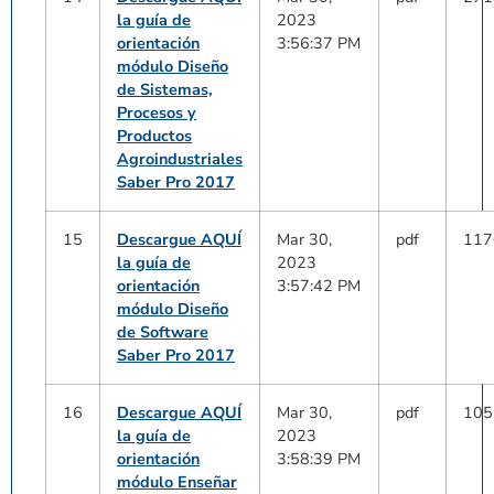
la guía de
2023
orientación
3:56:37 PM
módulo Diseño
de Sistemas,
Procesos y
Productos
Agroindustriales
Saber Pro 2017
15
Descargue AQUÍ
Mar 30,
pdf
117
la guía de
2023
orientación
3:57:42 PM
módulo Diseño
de Software
Saber Pro 2017
16
Descargue AQUÍ
Mar 30,
pdf
105
la guía de
2023
orientación
3:58:39 PM
módulo Enseñar