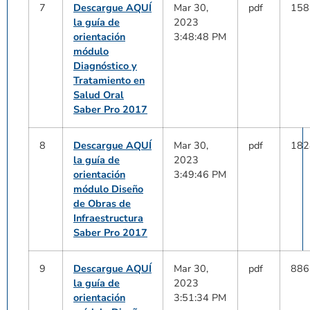
7
Descargue AQUÍ
Mar 30,
pdf
158
la guía de
2023
orientación
3:48:48 PM
módulo
Diagnóstico y
Tratamiento en
Salud Oral
Saber Pro 2017
8
Descargue AQUÍ
Mar 30,
pdf
182
la guía de
2023
orientación
3:49:46 PM
módulo Diseño
de Obras de
Infraestructura
Saber Pro 2017
9
Descargue AQUÍ
Mar 30,
pdf
886
la guía de
2023
orientación
3:51:34 PM