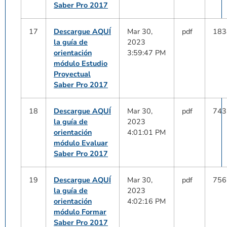
Saber Pro 2017
17
Descargue AQUÍ
Mar 30,
pdf
183
la guía de
2023
orientación
3:59:47 PM
módulo Estudio
Proyectual
Saber Pro 2017
18
Descargue AQUÍ
Mar 30,
pdf
743
la guía de
2023
orientación
4:01:01 PM
módulo Evaluar
Saber Pro 2017
19
Descargue AQUÍ
Mar 30,
pdf
756
la guía de
2023
orientación
4:02:16 PM
módulo Formar
Saber Pro 2017