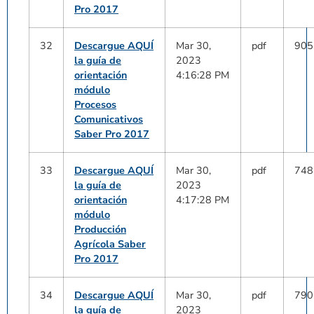
Pro 2017
32
Descargue AQUÍ
Mar 30,
pdf
905
la guía de
2023
orientación
4:16:28 PM
módulo
Procesos
Comunicativos
Saber Pro 2017
33
Descargue AQUÍ
Mar 30,
pdf
748
la guía de
2023
orientación
4:17:28 PM
módulo
Producción
Agrícola Saber
Pro 2017
34
Descargue AQUÍ
Mar 30,
pdf
790
la guía de
2023