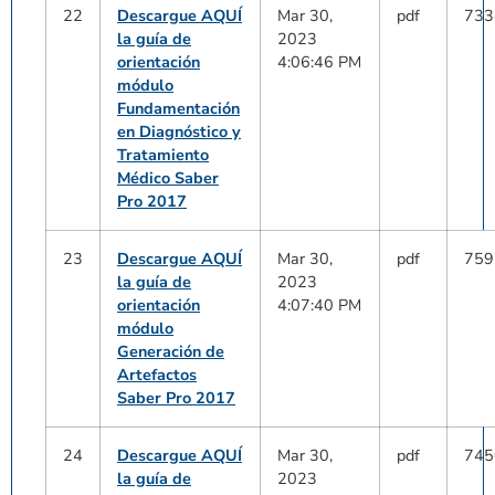
22
Descargue AQUÍ
Mar 30,
pdf
733
la guía de
2023
orientación
4:06:46 PM
módulo
Fundamentación
en Diagnóstico y
Tratamiento
Médico Saber
Pro 2017
23
Descargue AQUÍ
Mar 30,
pdf
759
la guía de
2023
orientación
4:07:40 PM
módulo
Generación de
Artefactos
Saber Pro 2017
24
Descargue AQUÍ
Mar 30,
pdf
745
la guía de
2023