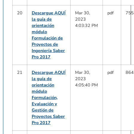
20
Descargue AQUÍ
Mar 30,
pdf
755
la guía de
2023
orientación
4:03:32 PM
módulo
Formulación de
Proyectos de
Ingeniería Saber
Pro 2017
21
Descargue AQUÍ
Mar 30,
pdf
864
la guía de
2023
orientación
4:05:40 PM
módulo
Formulación,
Evaluación y
Gestión de
Proyectos Saber
Pro 2017