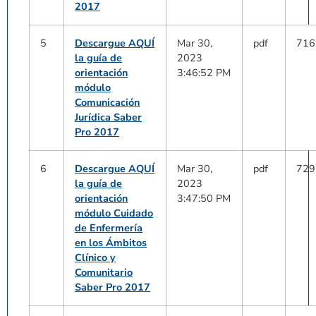
2017
5
Descargue AQUÍ
Mar 30,
pdf
716
la guía de
2023
orientación
3:46:52 PM
módulo
Comunicación
Jurídica Saber
Pro 2017
6
Descargue AQUÍ
Mar 30,
pdf
729
la guía de
2023
orientación
3:47:50 PM
módulo Cuidado
de Enfermería
en los Ámbitos
Clínico y
Comunitario
Saber Pro 2017