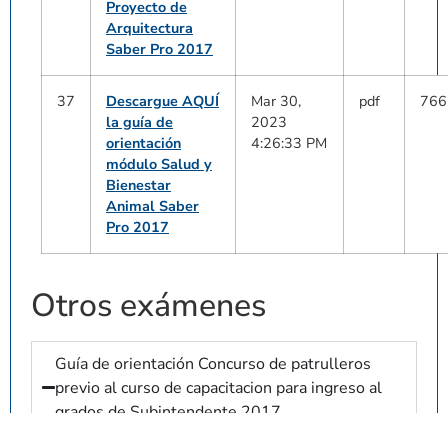
Proyecto de
Arquitectura
Saber Pro 2017
37
Descargue AQUÍ
Mar 30,
pdf
766
la guía de
2023
orientación
4:26:33 PM
módulo Salud y
Bienestar
Animal Saber
Pro 2017
Otros exámenes
Guía de orientación Concurso de patrulleros
previo al curso de capacitacion para ingreso al
grados de Subintendente 2017