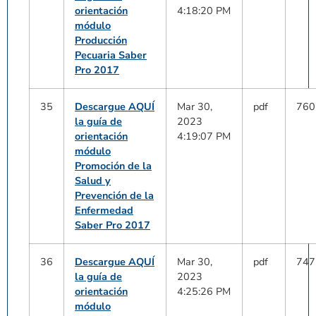
orientación
4:18:20 PM
módulo
Producción
Pecuaria Saber
Pro 2017
35
Descargue AQUÍ
Mar 30,
pdf
760
la guía de
2023
orientación
4:19:07 PM
módulo
Promoción de la
Salud y
Prevención de la
Enfermedad
Saber Pro 2017
36
Descargue AQUÍ
Mar 30,
pdf
747
la guía de
2023
orientación
4:25:26 PM
módulo