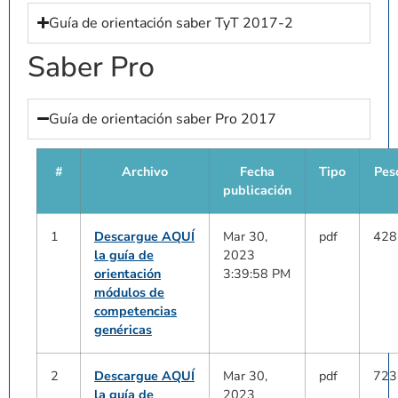
Guía de orientación saber TyT 2017-2
Saber Pro
Guía de orientación saber Pro 2017
#
Archivo
Fecha
Tipo
Pes
publicación
1
Descargue AQUÍ
Mar 30,
pdf
428
la guía de
2023
orientación
3:39:58 PM
módulos de
competencias
genéricas
2
Descargue AQUÍ
Mar 30,
pdf
723
la guía de
2023