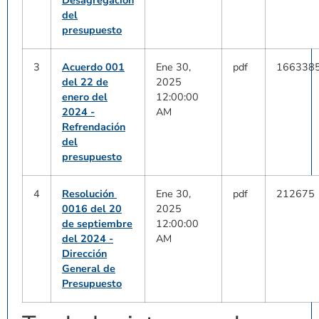
Desagregación
del
presupuesto
3
Acuerdo 001
Ene 30,
pdf
166338
del 22 de
2025
enero del
12:00:00
2024 -
AM
Refrendación
del
presupuesto
4
Resolución
Ene 30,
pdf
212675
0016 del 20
2025
de septiembre
12:00:00
del 2024 -
AM
Dirección
General de
Presupuesto