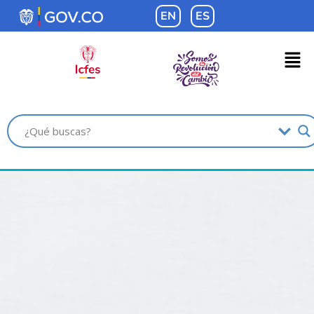
contenido
EN
ES