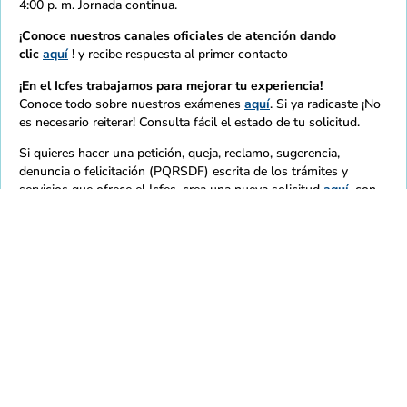
4:00 p. m. Jornada continua.
¡Conoce nuestros canales oficiales de atención dando
clic
aquí
! y recibe respuesta al primer contacto
¡En el Icfes trabajamos para mejorar tu experiencia!
Conoce todo sobre nuestros exámenes
aquí
. Si ya radicaste ¡No
es necesario reiterar! Consulta fácil el estado de tu solicitud.
Si quieres hacer una petición, queja, reclamo, sugerencia,
denuncia o felicitación (PQRSDF) escrita de los trámites y
servicios que ofrece el Icfes, crea una nueva solicitud
aquí
, con
los soportes necesarios.
Recuerda que éste es solo uno de los canales y medios oficiales
dispuestos por el Icfes para recibir PQRSDF de la ciudadanía.
Los siguientes correos son exclusivos para los fines a
continuación descritos:
Notificaciones
judiciales:
notificacionesjudiciales@icfes.gov.co
. De uso
exclusivo de la Oficina Asesora Jurídica del Icfes para
notificaciones judiciales o administrativas que provienen