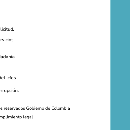
licitud.
rvicios
dadanía.
el Icfes
orrupción.
os reservados Gobierno de Colombia
umplimiento legal