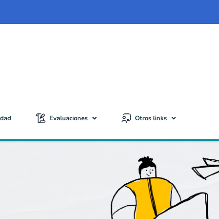
idad
Evaluaciones
Otros links