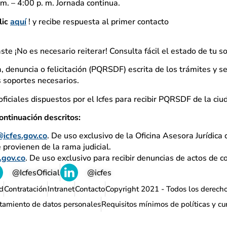
m. – 4:00 p. m. Jornada continua.
lic
aquí
! y recibe respuesta al primer contacto
aste ¡No es necesario reiterar! Consulta fácil el estado de tu so
, denuncia o felicitación (PQRSDF) escrita de los trámites y se
os soportes necesarios.
ficiales dispuestos por el Icfes para recibir PQRSDF de la ciu
ontinuación descritos:
@icfes.gov.co
. De uso exclusivo de la Oficina Asesora Jurídica d
e provienen de la rama judicial.
.gov.co
. De uso exclusivo para recibir denuncias de actos de c
@IcfesOficial
@icfes
d
Contratación
Intranet
Contacto
Copyright 2021 - Todos los derech
ratamiento de datos personales
Requisitos mínimos de políticas y c