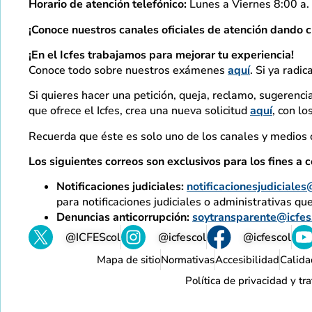
Horario de atención telefónico:
Lunes a Viernes 8:00 a. 
¡Conoce nuestros canales oficiales de atención dando c
¡En el Icfes trabajamos para mejorar tu experiencia!
Conoce todo sobre nuestros exámenes
aquí
. Si ya radic
Si quieres hacer una petición, queja, reclamo, sugerencia
que ofrece el Icfes, crea una nueva solicitud
aquí
, con l
Recuerda que éste es solo uno de los canales y medios o
Los siguientes correos son exclusivos para los fines a c
Notificaciones judiciales:
notificacionesjudiciales
para notificaciones judiciales o administrativas qu
Denuncias anticorrupción:
soytransparente@icfes
@ICFEScol
@icfescol
@icfescol
Mapa de sitio
Normativas
Accesibilidad
Calida
Política de privacidad y t