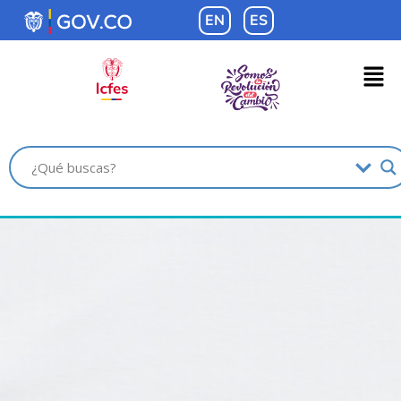
contenido
EN
ES