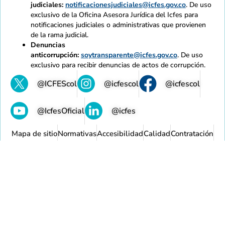
judiciales:
notificacionesjudiciales@icfes.gov.co
. De uso
exclusivo de la Oficina Asesora Jurídica del Icfes para
notificaciones judiciales o administrativas que provienen
de la rama judicial.
Denuncias
anticorrupción:
soytransparente@icfes.gov.co
. De uso
exclusivo para recibir denuncias de actos de corrupción.
@ICFEScol
@icfescol
@icfescol
@IcfesOficial
@icfes
Mapa de sitio
Normativas
Accesibilidad
Calidad
Contratación
Intranet
Contacto
Copyright 2021 - Todos los derechos reservados Gobierno
de Colombia
Política de privacidad y tratamiento de datos personales