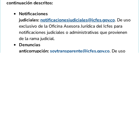
continuación descritos:
Notificaciones
judiciales:
notificacionesjudiciales@icfes.gov.co
. De uso
exclusivo de la Oficina Asesora Jurídica del Icfes para
notificaciones judiciales o administrativas que provienen
de la rama judicial.
Denuncias
anticorrupción:
soytransparente@icfes.gov.co
. De uso
exclusivo para recibir denuncias de actos de corrupción.
@ICFEScol
@icfescol
@icfescol
@IcfesOficial
@icfes
Mapa de sitio
Normativas
Accesibilidad
Calidad
Contratación
Intranet
Contacto
Copyright 2021 - Todos los derechos reservados Gobierno
de Colombia