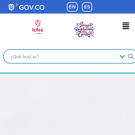
contenido
EN
ES