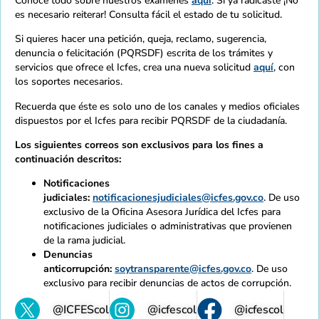
Conoce todo sobre nuestros exámenes
aquí
. Si ya radicaste ¡No
es necesario reiterar! Consulta fácil el estado de tu solicitud.
Si quieres hacer una petición, queja, reclamo, sugerencia,
denuncia o felicitación (PQRSDF) escrita de los trámites y
servicios que ofrece el Icfes, crea una nueva solicitud
aquí
, con
los soportes necesarios.
Recuerda que éste es solo uno de los canales y medios oficiales
dispuestos por el Icfes para recibir PQRSDF de la ciudadanía.
Los siguientes correos son exclusivos para los fines a
continuación descritos:
Notificaciones
judiciales:
notificacionesjudiciales@icfes.gov.co
. De uso
exclusivo de la Oficina Asesora Jurídica del Icfes para
notificaciones judiciales o administrativas que provienen
de la rama judicial.
Denuncias
anticorrupción:
soytransparente@icfes.gov.co
. De uso
exclusivo para recibir denuncias de actos de corrupción.
@ICFEScol
@icfescol
@icfescol