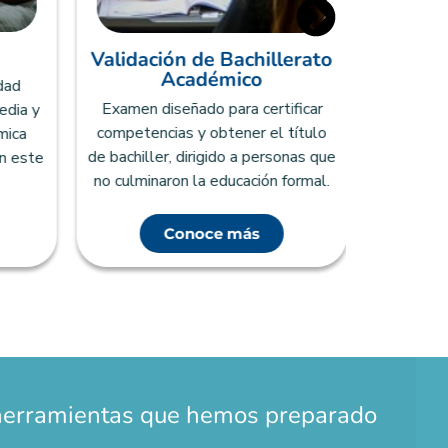
Validación de Bachillerato
Examen qu
Académico
dad
educac
Examen diseñado para certificar
edia y
compet
competencias y obtener el título
mica
próximo
de bachiller, dirigido a personas que
n este
técn
no culminaron la educación formal.
Conoce más
herramientas que hemos preparado