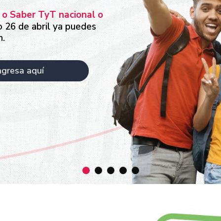
 o Saber TyT nacional o
o 26 de abril ya puedes
n.
ngresa aquí