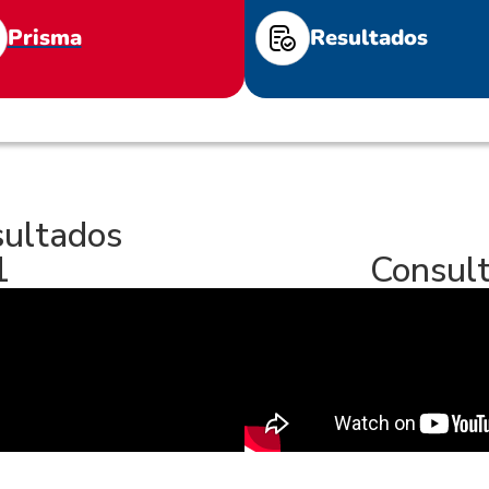
Prisma
Resultados
sultados
1
Consult