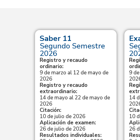
yT
Saber 11
Ex
erior –
Segundo Semestre
Se
re de
2026
20
Registro y recaudo
Regi
ordinario:
ordi
9 de marzo al 12 de mayo de
9 de
025 al 6
2026
202
Registro y recaudo
Regi
extraordinario:
extr
14 de mayo al 22 de mayo de
14 d
febrero de
2026
202
Citación:
Cita
10 de julio de 2026
10 d
Aplicación de examen:
Apli
men:
26 de julio de 2026
26 d
Resultados individuales:
Resu
ficados: