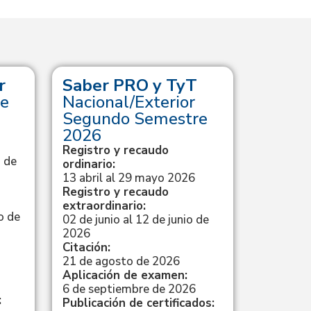
r
Saber PRO y TyT
Saber
e
Nacional/Exterior
Calend
Segundo Semestre
Registro
ordinario
2026
4 de novi
Registro y recaudo
de 2026
 de
ordinario:
Citación:
13 abril al 29 mayo 2026
27 de fe
Registro y recaudo
Aplicaci
extraordinario:
15 de ma
o de
02 de junio al 12 de junio de
Resultad
2026
15 de ma
Citación:
21 de agosto de 2026
Aplicación de examen:
Ve
6 de septiembre de 2026
:
Publicación de certificados: