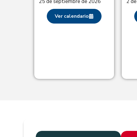
25 de septiembre de 2026
2 de
ales:
26
Ver calendario
o