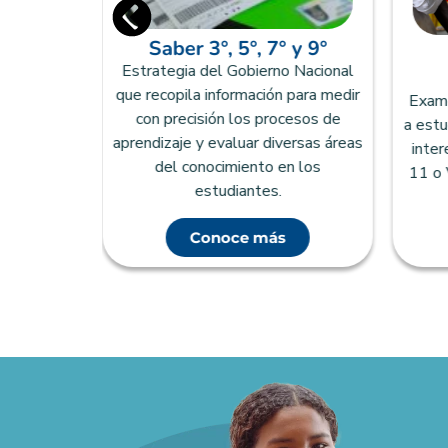
Saber 3°, 5°, 7° y 9°
zado que
Estrategia del Gobierno Nacional
ducación
que recopila información para medir
Examen
urosamente
con precisión los procesos de
a estu
tudiantes
aprendizaje y evaluar diversas áreas
inter
rogramas
del conocimiento en los
11 o 
tarios.
estudiantes.
Conoce más