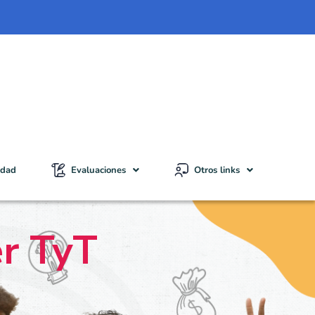
idad
Evaluaciones
Otros links
er TyT