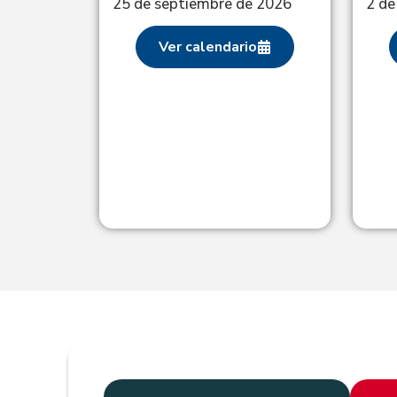
25 de septiembre de 2026
2 de
ales:
26
Ver calendario
o