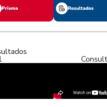
Prisma
Resultados
sultados
1
Consult