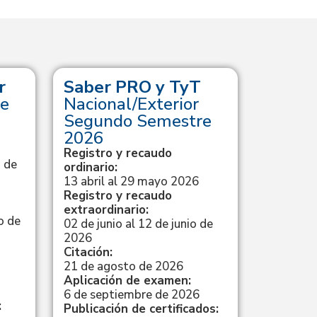
r
Saber PRO y TyT
Saber
e
Nacional/Exterior
Calend
Segundo Semestre
Registro
ordinario
2026
4 de novi
Registro y recaudo
de 2026
 de
ordinario:
Citación:
13 abril al 29 mayo 2026
27 de fe
Registro y recaudo
Aplicaci
extraordinario:
15 de ma
o de
02 de junio al 12 de junio de
Resultad
2026
15 de ma
Citación:
21 de agosto de 2026
Aplicación de examen:
Ve
6 de septiembre de 2026
:
Publicación de certificados: