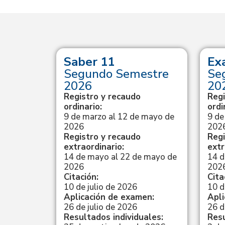
yT
Saber 11
Ex
erior –
Segundo Semestre
Se
re de
2026
20
Registro y recaudo
Regi
ordinario:
ordi
9 de marzo al 12 de mayo de
9 de
025 al 6
2026
202
Registro y recaudo
Regi
extraordinario:
extr
14 de mayo al 22 de mayo de
14 d
febrero de
2026
202
Citación:
Cita
10 de julio de 2026
10 d
Aplicación de examen:
Apli
men:
26 de julio de 2026
26 d
Resultados individuales:
Resu
ficados: