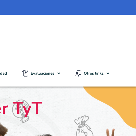
idad
Evaluaciones
Otros links
er TyT