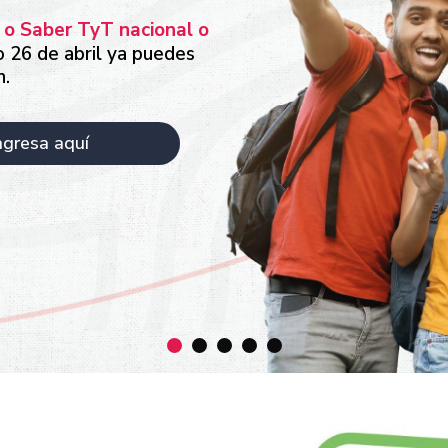
 o Saber TyT nacional o
o 26 de abril ya puedes
n.
ngresa aquí