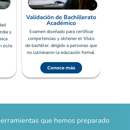
Validación de Bachillerato
Examen qu
Académico
dad
educac
Examen diseñado para certificar
edia y
compet
competencias y obtener el título
mica
próximo
de bachiller, dirigido a personas que
n este
técn
no culminaron la educación formal.
Conoce más
herramientas que hemos preparado