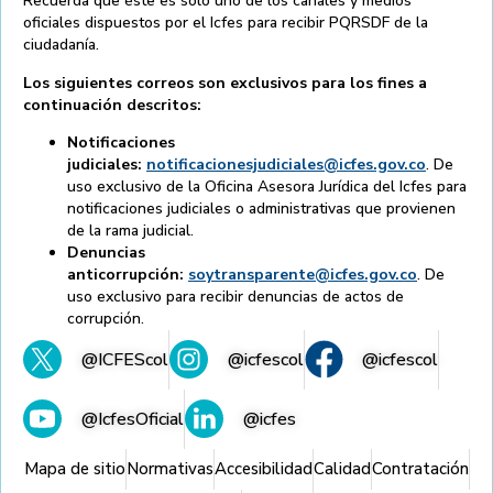
Recuerda que éste es solo uno de los canales y medios
oficiales dispuestos por el Icfes para recibir PQRSDF de la
ciudadanía.
Los siguientes correos son exclusivos para los fines a
continuación descritos:
Notificaciones
judiciales:
notificacionesjudiciales@icfes.gov.co
. De
uso exclusivo de la Oficina Asesora Jurídica del Icfes para
notificaciones judiciales o administrativas que provienen
de la rama judicial.
Denuncias
anticorrupción:
soytransparente@icfes.gov.co
. De
uso exclusivo para recibir denuncias de actos de
corrupción.
@ICFEScol
@icfescol
@icfescol
@IcfesOficial
@icfes
Mapa de sitio
Normativas
Accesibilidad
Calidad
Contratación