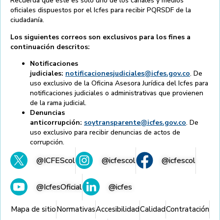
Recuerda que éste es solo uno de los canales y medios
oficiales dispuestos por el Icfes para recibir PQRSDF de la
ciudadanía.
Los siguientes correos son exclusivos para los fines a
continuación descritos:
Notificaciones
judiciales:
notificacionesjudiciales@icfes.gov.co
. De
uso exclusivo de la Oficina Asesora Jurídica del Icfes para
notificaciones judiciales o administrativas que provienen
de la rama judicial.
Denuncias
anticorrupción:
soytransparente@icfes.gov.co
. De
uso exclusivo para recibir denuncias de actos de
corrupción.
@ICFEScol
@icfescol
@icfescol
@IcfesOficial
@icfes
Mapa de sitio
Normativas
Accesibilidad
Calidad
Contratación