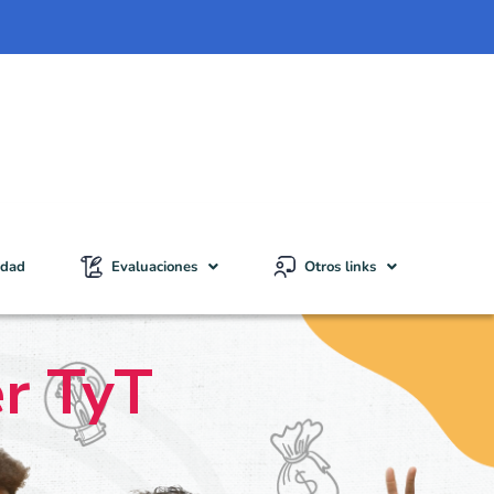
idad
Evaluaciones
Otros links
er TyT