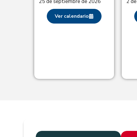
25 de septiembre de 2026
2 de
ales:
26
Ver calendario
o