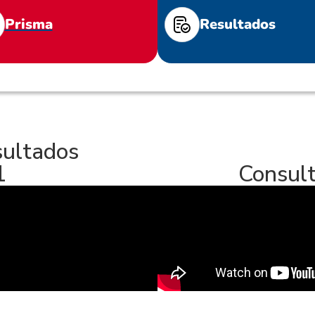
Prisma
Resultados
sultados
1
Consult