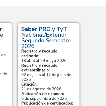
r
Saber PRO y TyT
Saber
e
Nacional/Exterior
Calend
Segundo Semestre
Registro
ordinario
2026
4 de novi
Registro y recaudo
de 2026
 de
ordinario:
Citación:
13 abril al 29 mayo 2026
27 de fe
Registro y recaudo
Aplicaci
extraordinario:
15 de ma
o de
02 de junio al 12 de junio de
Resultad
2026
15 de ma
Citación:
21 de agosto de 2026
Aplicación de examen:
Ve
6 de septiembre de 2026
:
Publicación de certificados: