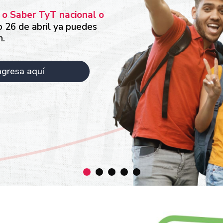
 o Saber TyT nacional o
o 26 de abril ya puedes
n.
ngresa aquí