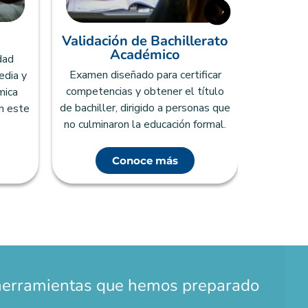
Validación de Bachillerato
Examen qu
Académico
dad
educac
Examen diseñado para certificar
edia y
compet
competencias y obtener el título
mica
próximo
de bachiller, dirigido a personas que
n este
técn
no culminaron la educación formal.
Conoce más
herramientas que hemos preparado