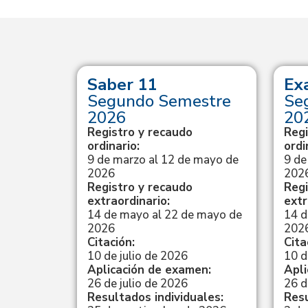
yT
Saber 11
Ex
erior –
Segundo Semestre
Se
re de
2026
20
Registro y recaudo
Regi
ordinario:
ordi
9 de marzo al 12 de mayo de
9 de
025 al 6
2026
202
Registro y recaudo
Regi
extraordinario:
extr
14 de mayo al 22 de mayo de
14 d
febrero de
2026
202
Citación:
Cita
10 de julio de 2026
10 d
Aplicación de examen:
Apli
men:
26 de julio de 2026
26 d
Resultados individuales:
Resu
ficados: