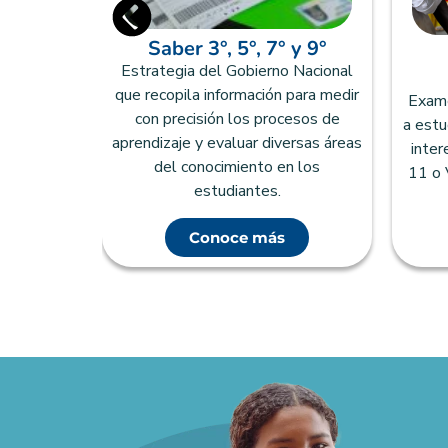
Saber 3°, 5°, 7° y 9°
zado que
Estrategia del Gobierno Nacional
ducación
que recopila información para medir
Examen
urosamente
con precisión los procesos de
a estu
tudiantes
aprendizaje y evaluar diversas áreas
inter
rogramas
del conocimiento en los
11 o 
tarios.
estudiantes.
Conoce más