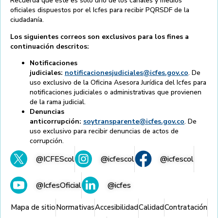
Recuerda que éste es solo uno de los canales y medios
oficiales dispuestos por el Icfes para recibir PQRSDF de la
ciudadanía.
Los siguientes correos son exclusivos para los fines a
continuación descritos:
Notificaciones
judiciales:
notificacionesjudiciales@icfes.gov.co
. De
uso exclusivo de la Oficina Asesora Jurídica del Icfes para
notificaciones judiciales o administrativas que provienen
de la rama judicial.
Denuncias
anticorrupción:
soytransparente@icfes.gov.co
. De
uso exclusivo para recibir denuncias de actos de
corrupción.
@ICFEScol
@icfescol
@icfescol
@IcfesOficial
@icfes
Mapa de sitio
Normativas
Accesibilidad
Calidad
Contratación