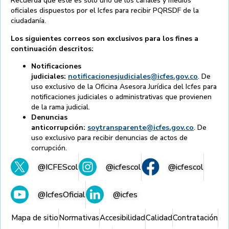
Recuerda que éste es solo uno de los canales y medios
oficiales dispuestos por el Icfes para recibir PQRSDF de la
ciudadanía.
Los siguientes correos son exclusivos para los fines a
continuación descritos:
Notificaciones
judiciales:
notificacionesjudiciales@icfes.gov.co
. De
uso exclusivo de la Oficina Asesora Jurídica del Icfes para
notificaciones judiciales o administrativas que provienen
de la rama judicial.
Denuncias
anticorrupción:
soytransparente@icfes.gov.co
. De
uso exclusivo para recibir denuncias de actos de
corrupción.
@ICFEScol
@icfescol
@icfescol
@IcfesOficial
@icfes
Mapa de sitio
Normativas
Accesibilidad
Calidad
Contratación