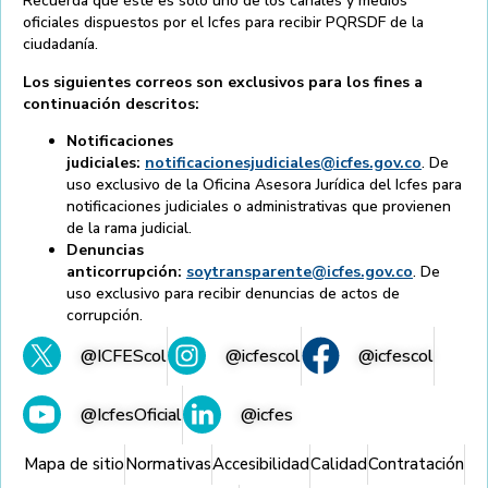
Recuerda que éste es solo uno de los canales y medios
oficiales dispuestos por el Icfes para recibir PQRSDF de la
ciudadanía.
Los siguientes correos son exclusivos para los fines a
continuación descritos:
Notificaciones
judiciales:
notificacionesjudiciales@icfes.gov.co
. De
uso exclusivo de la Oficina Asesora Jurídica del Icfes para
notificaciones judiciales o administrativas que provienen
de la rama judicial.
Denuncias
anticorrupción:
soytransparente@icfes.gov.co
. De
uso exclusivo para recibir denuncias de actos de
corrupción.
@ICFEScol
@icfescol
@icfescol
@IcfesOficial
@icfes
Mapa de sitio
Normativas
Accesibilidad
Calidad
Contratación