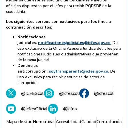
Recuerda que éste es solo uno de los canales y medios
oficiales dispuestos por el Icfes para recibir PQRSDF de la
ciudadanía.
Los siguientes correos son exclusivos para los fines a
continuación descritos:
Notificaciones
judiciales:
notificacionesjudiciales@icfes.gov.co
. De
uso exclusivo de la Oficina Asesora Jurídica del Icfes para
notificaciones judiciales o administrativas que provienen
de la rama judicial.
Denuncias
anticorrupción:
soytransparente@icfes.gov.co
. De
uso exclusivo para recibir denuncias de actos de
corrupción.
@ICFEScol
@icfescol
@icfescol
@IcfesOficial
@icfes
Mapa de sitio
Normativas
Accesibilidad
Calidad
Contratación