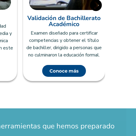
Validación de Bachillerato
Examen qu
Académico
dad
educac
Examen diseñado para certificar
edia y
compet
competencias y obtener el título
mica
próximo
de bachiller, dirigido a personas que
n este
técn
no culminaron la educación formal.
Conoce más
herramientas que hemos preparado