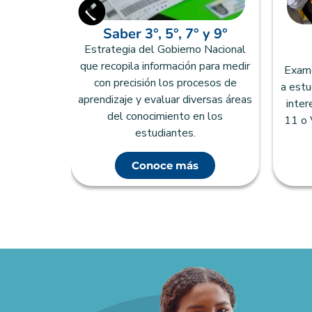
Saber 3°, 5°, 7° y 9°
zado que
Estrategia del Gobierno Nacional
ducación
que recopila información para medir
Examen
urosamente
con precisión los procesos de
a estu
tudiantes
aprendizaje y evaluar diversas áreas
inter
rogramas
del conocimiento en los
11 o 
tarios.
estudiantes.
Conoce más