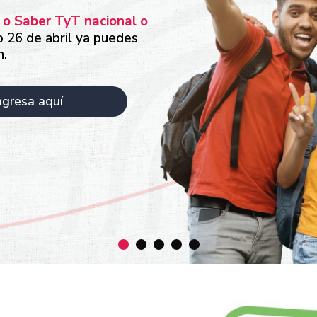
 o Saber TyT nacional o
o 26 de abril ya puedes
n.
ngresa aquí