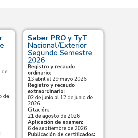
r
Saber PRO y TyT
Saber
e
Nacional/Exterior
Calend
Segundo Semestre
Registro
ordinario
2026
4 de novi
Registro y recaudo
de 2026
 de
ordinario:
Citación:
13 abril al 29 mayo 2026
27 de fe
Registro y recaudo
Aplicaci
extraordinario:
15 de ma
o de
02 de junio al 12 de junio de
Resultad
2026
15 de ma
Citación:
21 de agosto de 2026
Aplicación de examen:
Ve
6 de septiembre de 2026
:
Publicación de certificados: