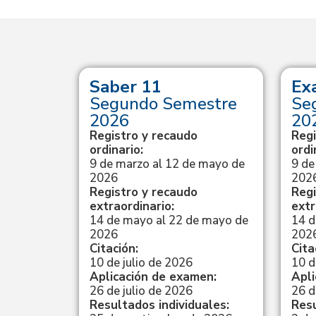
yT
Saber 11
Ex
erior –
Segundo Semestre
Se
re de
2026
20
Registro y recaudo
Regi
ordinario:
ordi
9 de marzo al 12 de mayo de
9 de
025 al 6
2026
202
Registro y recaudo
Regi
extraordinario:
extr
14 de mayo al 22 de mayo de
14 d
febrero de
2026
202
Citación:
Cita
10 de julio de 2026
10 d
Aplicación de examen:
Apli
men:
26 de julio de 2026
26 d
Resultados individuales:
Resu
ficados: