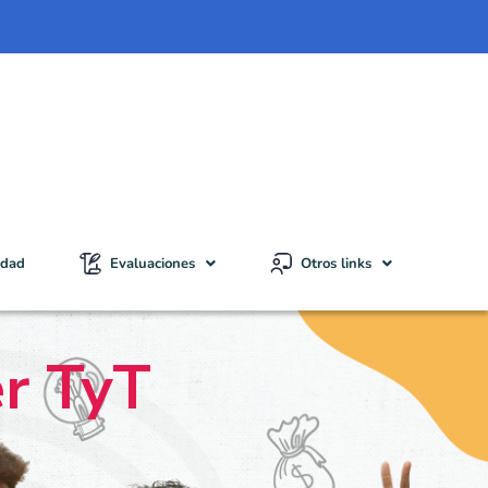
idad
Evaluaciones
Otros links
er TyT