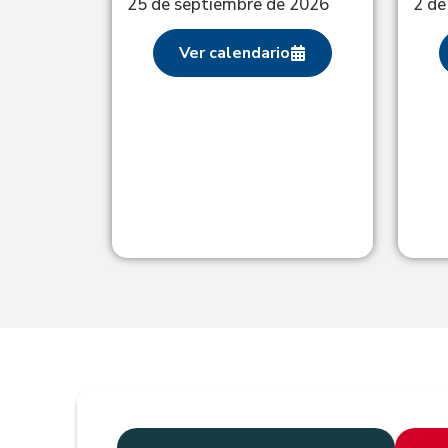
25 de septiembre de 2026
2 de
ales:
26
Ver calendario
o