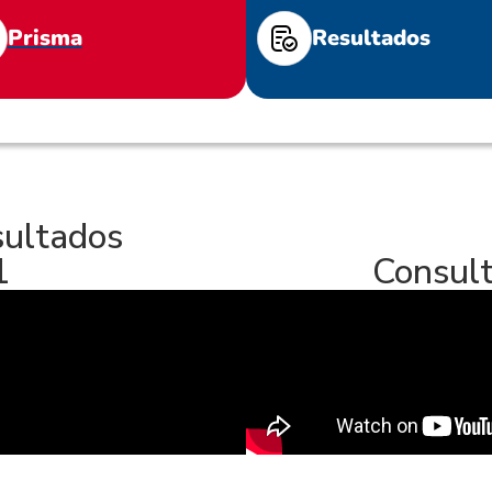
Prisma
Resultados
sultados
1
Consult